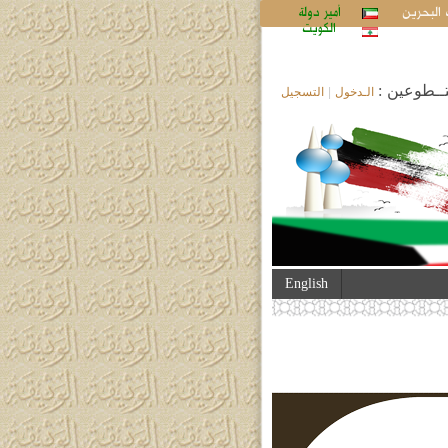
 البحرين
أمير دولة
الكويت
تــطوعين :
الـدخول
|
التسجيل
English