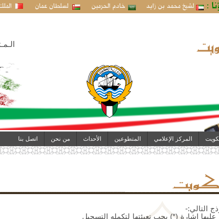
نا :
لشيخ محمد بن زايد
خادم الحرمين
لسلطان عمان
الملك
الـمـ
كويت
المركز الإعلامي
المتطوعين
الأحداث
من نحن
اتصل بنا
ج التالي:-
عليها إشارة (*) يجب تعبئتها لتكمله التسجيل